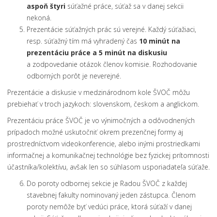
aspoň štyri
súťažné práce, súťaž sa v danej sekcii
nekoná.
Prezentácie súťažných prác sú verejné. Každý súťažiaci,
resp. súťažný tím má vyhradený čas
10 minút na
prezentáciu práce a 5 minút na diskusiu
a zodpovedanie otázok členov komisie. Rozhodovanie
odborných porôt je neverejné.
Prezentácie a diskusie v medzinárodnom kole ŠVOČ môžu
prebiehať v troch jazykoch: slovenskom, českom a anglickom.
Prezentáciu práce ŠVOČ je vo výnimočných a odôvodnených
prípadoch možné uskutočniť okrem prezenčnej formy aj
prostredníctvom videokonferencie, alebo inými prostriedkami
informačnej a komunikačnej technológie bez fyzickej prítomnosti
účastníka/kolektívu, avšak len so súhlasom usporiadateľa súťaže.
Do poroty odbornej sekcie je Radou ŠVOČ z každej
stavebnej fakulty nominovaný jeden zástupca. Členom
poroty nemôže byť vedúci práce, ktorá súťaží v danej