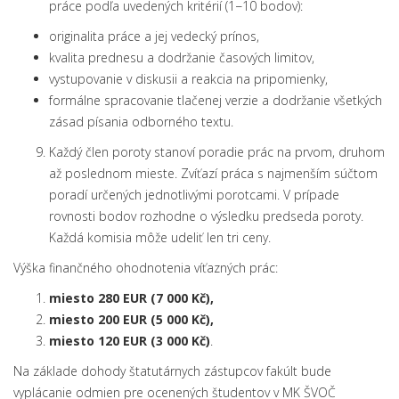
práce podľa uvedených kritérií (1−10 bodov):
originalita práce a jej vedecký prínos,
kvalita prednesu a dodržanie časových limitov,
vystupovanie v diskusii a reakcia na pripomienky,
formálne spracovanie tlačenej verzie a dodržanie všetkých
zásad písania odborného textu.
Každý člen poroty stanoví poradie prác na prvom, druhom
až poslednom mieste. Zvíťazí práca s najmenším súčtom
poradí určených jednotlivými porotcami. V prípade
rovnosti bodov rozhodne o výsledku predseda poroty.
Každá komisia môže udeliť len tri ceny.
Výška finančného ohodnotenia víťazných prác:
miesto 280 EUR (7 000 Kč),
miesto 200 EUR (5 000 Kč),
miesto 120 EUR (3 000 Kč)
.
Na základe dohody štatutárnych zástupcov fakúlt bude
vyplácanie odmien pre ocenených študentov v MK ŠVOČ