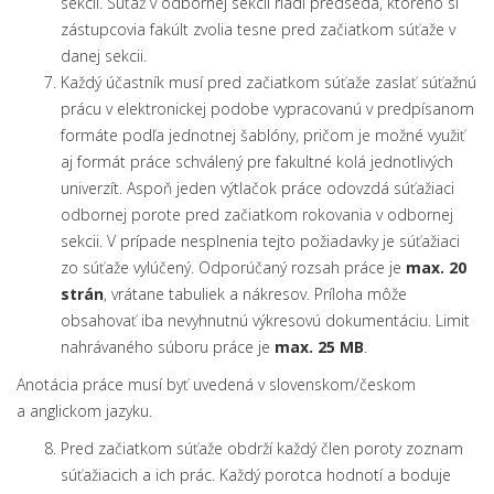
sekcii. Súťaž v odbornej sekcii riadi predseda, ktorého si
zástupcovia fakúlt zvolia tesne pred začiatkom súťaže v
danej sekcii.
Každý účastník musí pred začiatkom súťaže zaslať súťažnú
prácu v elektronickej podobe vypracovanú v predpísanom
formáte podľa jednotnej šablóny, pričom je možné využiť
aj formát práce schválený pre fakultné kolá jednotlivých
univerzít. Aspoň jeden výtlačok práce odovzdá súťažiaci
odbornej porote pred začiatkom rokovania v odbornej
sekcii. V prípade nesplnenia tejto požiadavky je súťažiaci
zo súťaže vylúčený. Odporúčaný rozsah práce je
max. 20
strán
, vrátane tabuliek a nákresov. Príloha môže
obsahovať iba nevyhnutnú výkresovú dokumentáciu. Limit
nahrávaného súboru práce je
max. 25 MB
.
Anotácia práce musí byť uvedená v slovenskom/českom
a anglickom jazyku.
Pred začiatkom súťaže obdrží každý člen poroty zoznam
súťažiacich a ich prác. Každý porotca hodnotí a boduje