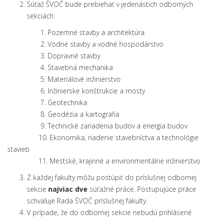
Súťaž ŠVOČ bude prebiehať v jedenástich odborných
sekciách:
1. Pozemné stavby a architektúra
2. Vodné stavby a vodné hospodárstvo
3. Dopravné stavby
4. Stavebná mechanika
5. Materiálové inžinierstvo
6. Inžinierske konštrukcie a mosty
7. Geotechnika
8. Geodézia a kartografia
9. Technické zariadenia budov a energia budov
10. Ekonomika, riadenie stavebníctva a technológie
stavieb
11. Mestské, krajinné a environmentálne inžinierstvo
Z každej fakulty môžu postúpiť do príslušnej odbornej
sekcie
najviac dve
súťažné práce. Postupujúce práce
schvaľuje Rada ŠVOČ príslušnej fakulty.
V prípade, že do odbornej sekcie nebudú prihlásené