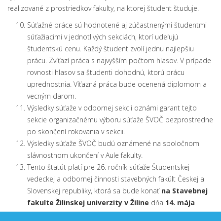
realizované z prostriedkov fakulty, na ktorej študent študuje.
Súťažné práce sú hodnotené aj zúčastnenými študentmi
súťažiacimi v jednotlivých sekciách, ktorí udeľujú
študentskú cenu. Každý študent zvolí jednu najlepšiu
prácu. Zvíťazí práca s najvyšším počtom hlasov. V prípade
rovnosti hlasov sa študenti dohodnú, ktorú prácu
uprednostnia. Víťazná práca bude ocenená diplomom a
vecným darom.
Výsledky súťaže v odbornej sekcii oznámi garant tejto
sekcie organizačnému výboru súťaže ŠVOČ bezprostredne
po skončení rokovania v sekcii.
Výsledky súťaže ŠVOČ budú oznámené na spoločnom
slávnostnom ukončení v Aule fakulty.
Tento štatút platí pre 26. ročník súťaže Študentskej
vedeckej a odbornej činnosti stavebných fakúlt Českej a
Slovenskej republiky, ktorá sa bude konať
na Stavebnej
fakulte Žilinskej univerzity v Žiline
dňa
14. mája
2026
.