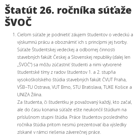
Štatút 26. ročníka súťaže
ŠVOČ
Cieľom súťaže je podnietiť záujem študentov o vedeckú a
výskumnú prácu a oboznámiť ich s princípmi jej tvorby.
Súťaže Študentskej vedeckej a odbornej činnosti
stavebných fakúlt Českej a Slovenskej republiky (ďalej len
„ŠVOČ“) sa môžu zúčastniť študenti a nimi vytvorené
študentské tímy z radov študentov 1. a 2. stupňa
vysokoškolského štúdia stavebných fakúlt ČVUT Praha,
VŠB−TU Ostrava, VUT Brno, STU Bratislava, TUKE Košice a
UNIZA Žilina.
Za študenta, či študentku je považovaný každý, kto začal,
ale do času konania súťaže ešte neukončil štúdium na
príslušnom stupni štúdia. Práce študentov posledného
ročníka štúdia pritom nesmú prezentovať iba výsledky
získané v rámci riešenia záverečnej práce.