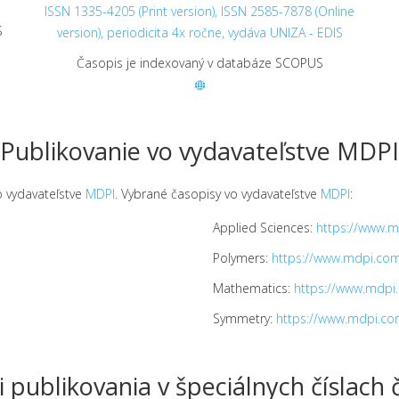
ISSN 1335-4205 (Print version), ISSN 2585-7878 (Online
S
version), periodicita 4x ročne, vydáva UNIZA - EDIS
Časopis je indexovaný v databáze SCOPUS
Publikovanie vo vydavateľstve MDPI
o vydavateľstve
MDPI
. Vybrané časopisy vo vydavateľstve
MDPI
:
Applied Sciences:
https://www.m
Polymers:
https://www.mdpi.com
Mathematics:
https://www.mdpi
Symmetry:
https://www.mdpi.co
 publikovania v špeciálnych číslach 