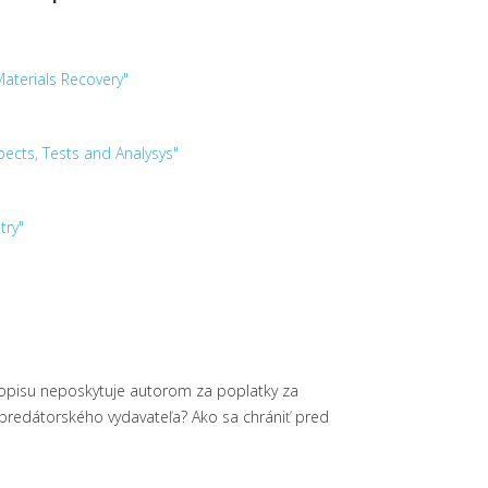
Materials Recovery"
pects, Tests and Analysys"
try"
asopisu neposkytuje autorom za poplatky za
predátorského vydavateľa? Ako sa chrániť pred