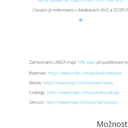
ročne, vydáva SvF UNIZA, Print: ISSN 1336-5835
Časopis je indexovaný v databázach WoS a SCOPU
Zamestnanci UNIZA majú
10% zľavu
pri publikovaní v
Materials:
https://www.mdpi.com/journal/materials
Metals:
https://www.mdpi.com/journal/metals
Coatings:
https://www.mdpi.com/journal/coatings
Sensors:
https://www.mdpi.com/journal/sensors
Možnosti