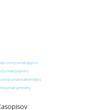
dpi.com/journal/applsci
/journal/polymers
.com/journal/mathematics
m/journal/symmetry
časopisov