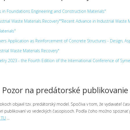
 in Foundations Engineering and Construction Materials"
strial Waste Materials Recovery""Recent Advance in Industrial Waste 
aterials"
ers Application as Reinforcement of Concrete Structures - Design, As
strial Waste Materials Recovery"
try 2023 - the Fourth Edition of the International Conference of Syme
Pozor na predátorské publikovanie
okoch objavil tzv. predátorský model. Spočíva v tom, že vydavateľ č
pri publikovaní vo vedeckých časopisoch. Podľa čoho možno spoznať 
e TU
...