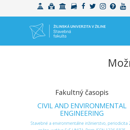
Možn
Fakultný časopis
CIVIL AND ENVIRONMENTAL
ENGINEERING
Stavebné a environmentálne inžinierstvo, periodicita 