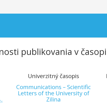
osti publikovania v časop
Univerzitný časopis
Communications – Scientific
Letters of the University of
Zilina
2x