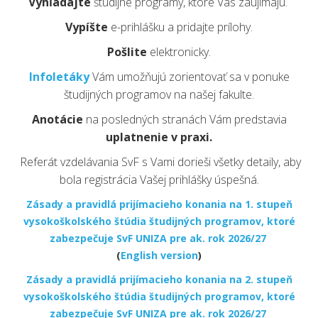
Vyhľadajte
študijné programy, ktoré Vás zaujímajú.
Vypíšte
e-prihlášku a pridajte prílohy.
Pošlite
elektronicky.
Infoletáky
Vám umožňujú zorientovať sa
v ponuke
študijných programov na našej fakulte.
Anotácie
na posledných stranách Vám predstavia
uplatnenie v praxi.
Referát vzdelávania SvF s Vami dorieši všetky detaily, aby
bola registrácia Vašej prihlášky úspešná.
Zásady a pravidlá prijímacieho konania na 1. stupeň
vysokoškolského štúdia študijných programov, ktoré
zabezpečuje SvF UNIZA pre ak. rok 2026/27
(
English version
)
Zásady a pravidlá prijímacieho konania na 2. stupeň
vysokoškolského štúdia študijných programov, ktoré
zabezpečuje SvF UNIZA pre ak. rok 2026/27