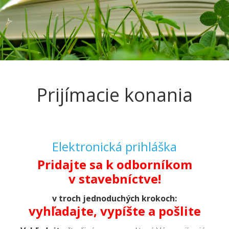
Prijímacie konania
Elektronická prihláška
Pridajte sa k odborníkom
v stavebníctve!
v troch jednoduchých krokoch:
vyhľadajte, vypíšte a pošlite