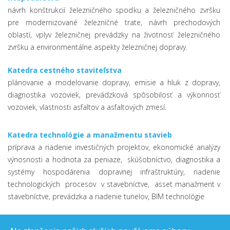
návrh konštrukcií železničného spodku a železničného zvršku
pre modernizované železničné trate, návrh prechodových
oblastí, vplyv železničnej prevádzky na životnosť železničného
zvršku a environmentálne aspekty železničnej dopravy.
Katedra cestného staviteľstva
plánovanie a modelovanie dopravy, emisie a hluk z dopravy,
diagnostika vozoviek, prevádzková spôsobilosť a výkonnosť
vozoviek, vlastnosti asfaltov a asfaltových zmesí.
Katedra technológie a manažmentu stavieb
príprava a riadenie investičných projektov, ekonomické analýzy
výnosnosti a hodnota za peniaze, skúšobníctvo, diagnostika a
systémy hospodárenia dopravnej infraštruktúry, riadenie
technologických procesov v stavebníctve, asset manažment v
stavebníctve, prevádzka a riadenie tunelov, BIM technológie
Katedra pozemného staviteľstva a urbanizmu