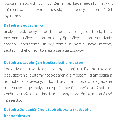
výskum slapových účinkov Zeme, aplikácia geoinformatiky v
inžinierstva a pri tvorbe mestských a obecných informačných
systémov
Katedra geotechniky
analýza základových pôd, modelovanie geotechnických a
environmentálnych úloh, projekty špeciálnych úloh zakladania
stavieb, laboratórne skúšky zemín a hornín, nové metódy
geotechnického monitoringu a sanácia zosuvov
Katedra stavebných konštrukcií a mostov
spoľahlivosť a trvanlivosť stavebných konštrukcií a mostov a jej
posudzovanie, systémy hospodárenia s mostami, diagnostika a
hodnotenie stavebných konštrukcií a mostov, degradácia
materiálov a jej vplyv na spoľahlivosť a zvyškovú životnosť
konštrukcií, vývoj a optimalizácia nosných systémov, materiálové
inžinierstvo
Katedra železničného staviteľstva a traťového
hospodárstva