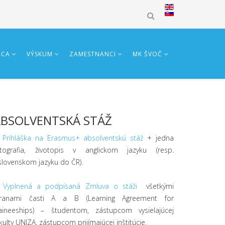
ÁCA
VÝSKUM
ZAMESTNANCI
MK ŠVOČ
BSOLVENTSKÁ STÁŽ
.
Prihláška na Erasmus+ absolventskú stáž
+ jedna
otografia, životopis v anglickom jazyku (resp.
slovenskom jazyku do ČR).
.
Vyplnená a podpísaná Zmluva o stáži
všetkými
tranami časti A a B (Learning Agreement for
raineeships) – študentom, zástupcom vysielajúcej
kulty UNIZA, zástupcom prijímajúcej inštitúcie.