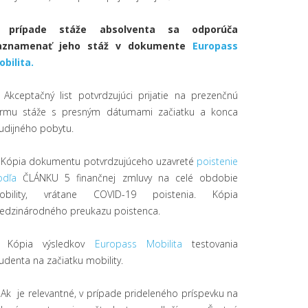
 prípade stáže absolventa sa odporúča
aznamenať jeho stáž v dokumente
Europass
bilita.
 Akceptačný list potvrdzujúci prijatie na prezenčnú
ormu stáže s presným dátumami začiatku a konca
udijného pobytu.
. Kópia dokumentu potvrdzujúceho uzavreté
poistenie
odľa
ČLÁNKU 5 finančnej zmluvy na celé obdobie
obility, vrátane COVID-19 poistenia. Kópia
edzinárodného preukazu poistenca.
. Kópia výsledkov
Europass Mobilita
testovania
udenta na začiatku mobility.
 Ak je relevantné, v prípade prideleného príspevku na