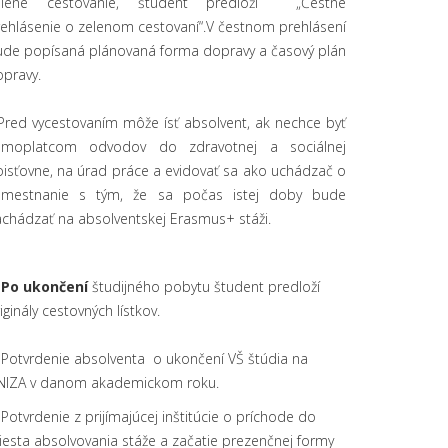
elené cestovanie, študent predloží „Čestné
ehlásenie o zelenom cestovaní“.V čestnom prehlásení
ude popísaná plánovaná forma dopravy a časový plán
opravy.
Pred vycestovaním môže ísť absolvent, ak nechce byť
amoplatcom odvodov do zdravotnej a sociálnej
isťovne, na úrad práce a evidovať sa ako uchádzač o
amestnanie s tým, že sa počas istej doby bude
chádzať na absolventskej Erasmus+ stáži.
.
Po ukončení
študijného pobytu študent predloží
iginály cestovných lístkov.
 Potvrdenie absolventa o ukončení VŠ štúdia na
NIZA v danom akademickom roku.
 Potvrdenie z prijímajúcej inštitúcie o príchode do
esta absolvovania stáže a začatie prezenčnej formy