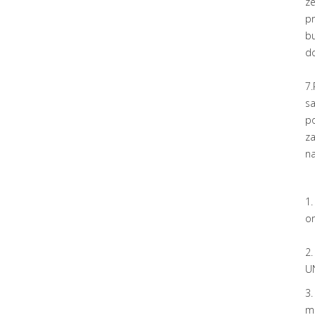
z
pr
b
d
7.
s
po
z
na
1
or
2.
U
3.
mi