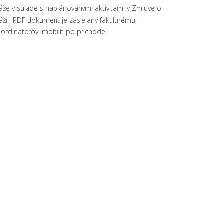
áže v súlade s naplánovanými aktivitami v Zmluve o
áži– PDF dokument je zasielaný fakultnému
ordinátorovi mobilít po príchode.