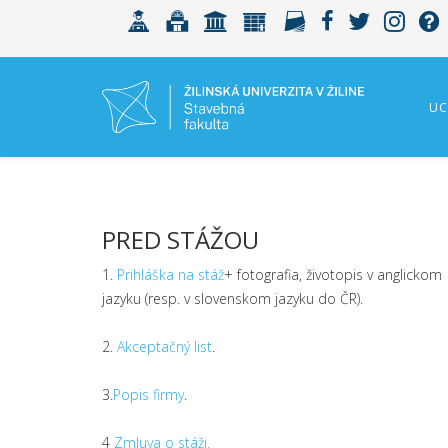
UC
PRED STÁŽOU
1.
Prihláška na stáž
+ fotografia, životopis v anglickom
jazyku (resp. v slovenskom jazyku do ČR).
2.
Akceptačný list
.
3.
Popis firmy
.
4
Zmluva o stáži.