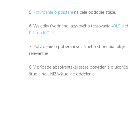
5.
Potvrdenie o poistení
na celé obdobie stáže.
6. Výsledky úvodného jazykového testovania -
OLS
ale
Prístup k OLS
7. Potvrdenie o poberaní sociálneho štipendia- ak je 
relevantné.
8. V prípade absolventskej stáže potvrdenie o ukonče
štúdia na UNIZA-študijné oddelenie