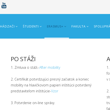
HÁDZAČI
ŠTUDENTI
ERASMUS+
FAKULTA
SPOLUPR
PO STÁŽI
A
1. Zmluva o stáži.-
After mobility
1
f
2. Certifikát potvrdzujúci presný začiatok a koniec
v 
mobility na hlavičkovom papieri inštitúcii potvrdený
predstaviteľom inštitúcie-
Vzor
2
s
3. Potvrdenie on-line správy.
t
fa