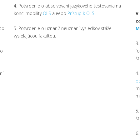
4. Potvrdenie o absolvovaní jazykového testovania na
konci mobility
OLS
aleebo
Prístup k OLS
V
z
bo
5. Potvrdenie o uznaní/ neuznaní výsledkov stáže
Mo
vysielajúcou fakultou.
3.
to
f
št
ní
4
p
m
m
5
št
6.