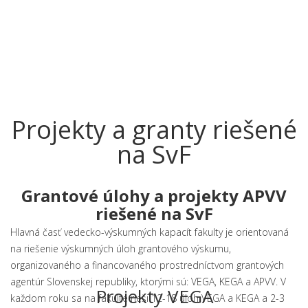
Projekty a granty riešené
na SvF
Grantové úlohy a projekty APVV
riešené na SvF
Hlavná časť vedecko-výskumných kapacít fakulty je orientovaná
na riešenie výskumných úloh grantového výskumu,
organizovaného a financovaného prostredníctvom grantových
agentúr Slovenskej republiky, ktorými sú: VEGA, KEGA a APVV. V
Projekty VEGA
každom roku sa na fakulte rieši 12-18 úloh VEGA a KEGA a 2-3