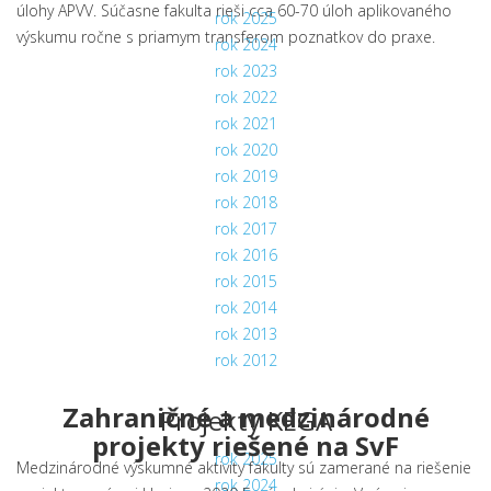
úlohy APVV. Súčasne fakulta rieši cca 60-70 úloh aplikovaného
rok 2025
výskumu ročne s priamym transferom poznatkov do praxe.
rok 2024
rok 2023
rok 2022
rok 2021
rok 2020
rok 2019
rok 2018
rok 2017
rok 2016
rok 2015
rok 2014
rok 2013
rok 2012
Zahraničné a medzinárodné
Projekty KEGA
projekty riešené na SvF
rok 2025
Medzinárodné výskumné aktivity fakulty sú zamerané na riešenie
rok 2024