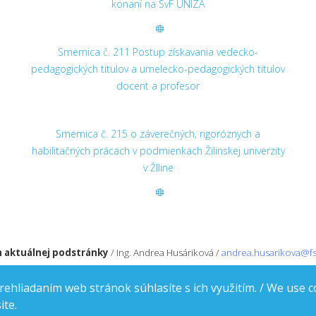
konaní na SvF UNIZA
Smernica č. 211 Postup získavania vedecko-
pedagogických titulov a umelecko-pedagogických titulov
docent a profesor
Smernica č. 215 o záverečných, rigoróznych a
habilitačných prácach v podmienkach Žilinskej univerzity
v ŽIline
 aktuálnej podstránky
/ Ing. Andrea Husáriková /
andrea.husarikova
@fs
ehliadaním web stránok súhlasíte s ich využitím. / We use c
ite.
© 2019 Stavebná fakulta, Univerzitná 8215/1, 010 26 Žilina