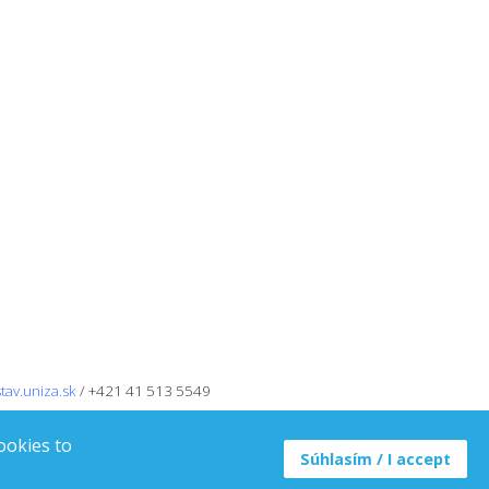
tav.uniza.sk
/ +421 41 513 5549
ookies to
Súhlasím / I accept