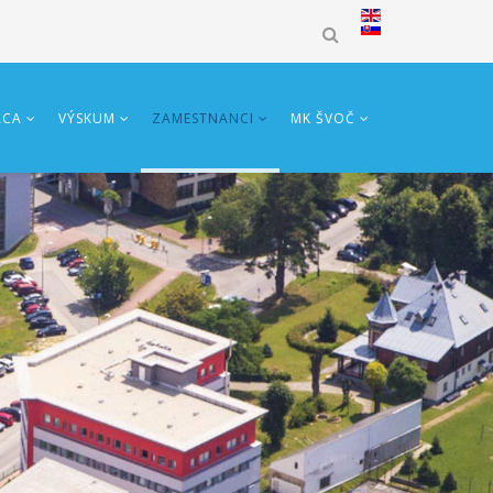
ÁCA
VÝSKUM
ZAMESTNANCI
MK ŠVOČ